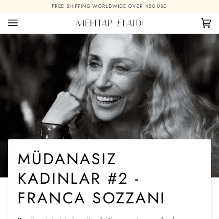
Skip
FREE SHIPPING WORLDWIDE OVER 450 USD
to
content
Ca
(0)
MÜDANASIZ
KADINLAR #2 -
FRANCA SOZZANI