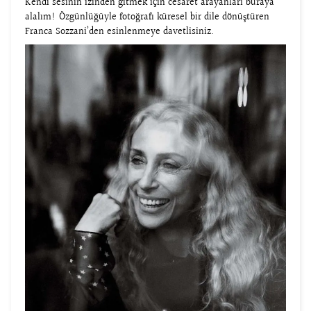
Kendi sesinin izinden gitmek için cesaret arayanları buraya
alalım! Özgünlüğüyle fotoğrafı küresel bir dile dönüştüren
Franca Sozzani’den esinlenmeye davetlisiniz.